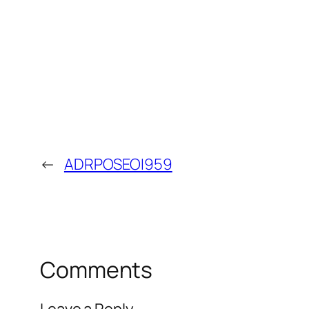
←
ADRPOSEOI959
Comments
Leave a Reply