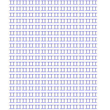
TT
TT
TT
TT
TT
TT
TT
TT
TT
TT
TT
TT
TT
TT
TT
TT
TT
TT
TT
TT
TT
TT
TT
TT
TT
TT
TT
TT
TT
TT
TT
TT
TT
TT
TT
TT
TT
TT
TT
TT
TT
TT
TT
TT
TT
TT
TT
TT
TT
TT
TT
TT
TT
TT
TT
TT
TT
TT
TT
TT
TT
TT
TT
TT
TT
TT
TT
TT
TT
TT
TT
TT
TT
TT
TT
TT
TT
TT
TT
TT
TT
TT
TT
TT
TT
TT
TT
TT
TT
TT
TT
TT
TT
TT
TT
TT
TT
TT
TT
TT
TT
TT
TT
TT
TT
TT
TT
TT
TT
TT
TT
TT
TT
TT
TT
TT
TT
TT
TT
TT
TT
TT
TT
TT
TT
TT
TT
TT
TT
TT
TT
TT
TT
TT
TT
TT
TT
TT
TT
TT
TT
TT
TT
TT
TT
TT
TT
TT
TT
TT
TT
TT
TT
TT
TT
TT
TT
TT
TT
TT
TT
TT
TT
TT
TT
TT
TT
TT
TT
TT
TT
TT
TT
TT
TT
TT
TT
TT
TT
TT
TT
TT
TT
TT
TT
TT
TT
TT
TT
TT
TT
TT
TT
TT
TT
TT
TT
TT
TT
TT
TT
TT
TT
TT
TT
TT
TT
TT
TT
TT
TT
TT
TT
TT
TT
TT
TT
TT
TT
TT
TT
TT
TT
TT
TT
TT
TT
TT
TT
TT
TT
TT
TT
TT
TT
TT
TT
TT
TT
TT
TT
TT
TT
TT
TT
TT
TT
TT
TT
TT
TT
TT