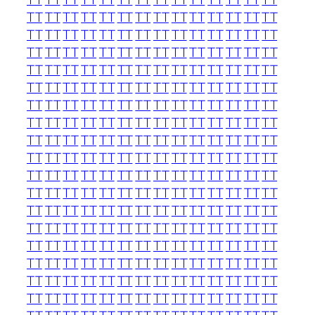
TT
TT
TT
TT
TT
TT
TT
TT
TT
TT
TT
TT
TT
TT
TT
TT
TT
TT
TT
TT
TT
TT
TT
TT
TT
TT
TT
TT
TT
TT
TT
TT
TT
TT
TT
TT
TT
TT
TT
TT
TT
TT
TT
TT
TT
TT
TT
TT
TT
TT
TT
TT
TT
TT
TT
TT
TT
TT
TT
TT
TT
TT
TT
TT
TT
TT
TT
TT
TT
TT
TT
TT
TT
TT
TT
TT
TT
TT
TT
TT
TT
TT
TT
TT
TT
TT
TT
TT
TT
TT
TT
TT
TT
TT
TT
TT
TT
TT
TT
TT
TT
TT
TT
TT
TT
TT
TT
TT
TT
TT
TT
TT
TT
TT
TT
TT
TT
TT
TT
TT
TT
TT
TT
TT
TT
TT
TT
TT
TT
TT
TT
TT
TT
TT
TT
TT
TT
TT
TT
TT
TT
TT
TT
TT
TT
TT
TT
TT
TT
TT
TT
TT
TT
TT
TT
TT
TT
TT
TT
TT
TT
TT
TT
TT
TT
TT
TT
TT
TT
TT
TT
TT
TT
TT
TT
TT
TT
TT
TT
TT
TT
TT
TT
TT
TT
TT
TT
TT
TT
TT
TT
TT
TT
TT
TT
TT
TT
TT
TT
TT
TT
TT
TT
TT
TT
TT
TT
TT
TT
TT
TT
TT
TT
TT
TT
TT
TT
TT
TT
TT
TT
TT
TT
TT
TT
TT
TT
TT
TT
TT
TT
TT
TT
TT
TT
TT
TT
TT