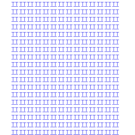
TT
TT
TT
TT
TT
TT
TT
TT
TT
TT
TT
TT
TT
TT
TT
TT
TT
TT
TT
TT
TT
TT
TT
TT
TT
TT
TT
TT
TT
TT
TT
TT
TT
TT
TT
TT
TT
TT
TT
TT
TT
TT
TT
TT
TT
TT
TT
TT
TT
TT
TT
TT
TT
TT
TT
TT
TT
TT
TT
TT
TT
TT
TT
TT
TT
TT
TT
TT
TT
TT
TT
TT
TT
TT
TT
TT
TT
TT
TT
TT
TT
TT
TT
TT
TT
TT
TT
TT
TT
TT
TT
TT
TT
TT
TT
TT
TT
TT
TT
TT
TT
TT
TT
TT
TT
TT
TT
TT
TT
TT
TT
TT
TT
TT
TT
TT
TT
TT
TT
TT
TT
TT
TT
TT
TT
TT
TT
TT
TT
TT
TT
TT
TT
TT
TT
TT
TT
TT
TT
TT
TT
TT
TT
TT
TT
TT
TT
TT
TT
TT
TT
TT
TT
TT
TT
TT
TT
TT
TT
TT
TT
TT
TT
TT
TT
TT
TT
TT
TT
TT
TT
TT
TT
TT
TT
TT
TT
TT
TT
TT
TT
TT
TT
TT
TT
TT
TT
TT
TT
TT
TT
TT
TT
TT
TT
TT
TT
TT
TT
TT
TT
TT
TT
TT
TT
TT
TT
TT
TT
TT
TT
TT
TT
TT
TT
TT
TT
TT
TT
TT
TT
TT
TT
TT
TT
TT
TT
TT
TT
TT
TT
TT
TT
TT
TT
TT
TT
TT
TT
TT
TT
TT
TT
TT
TT
TT
TT
TT
TT
TT
TT
TT