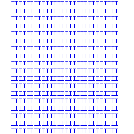
TT
TT
TT
TT
TT
TT
TT
TT
TT
TT
TT
TT
TT
TT
TT
TT
TT
TT
TT
TT
TT
TT
TT
TT
TT
TT
TT
TT
TT
TT
TT
TT
TT
TT
TT
TT
TT
TT
TT
TT
TT
TT
TT
TT
TT
TT
TT
TT
TT
TT
TT
TT
TT
TT
TT
TT
TT
TT
TT
TT
TT
TT
TT
TT
TT
TT
TT
TT
TT
TT
TT
TT
TT
TT
TT
TT
TT
TT
TT
TT
TT
TT
TT
TT
TT
TT
TT
TT
TT
TT
TT
TT
TT
TT
TT
TT
TT
TT
TT
TT
TT
TT
TT
TT
TT
TT
TT
TT
TT
TT
TT
TT
TT
TT
TT
TT
TT
TT
TT
TT
TT
TT
TT
TT
TT
TT
TT
TT
TT
TT
TT
TT
TT
TT
TT
TT
TT
TT
TT
TT
TT
TT
TT
TT
TT
TT
TT
TT
TT
TT
TT
TT
TT
TT
TT
TT
TT
TT
TT
TT
TT
TT
TT
TT
TT
TT
TT
TT
TT
TT
TT
TT
TT
TT
TT
TT
TT
TT
TT
TT
TT
TT
TT
TT
TT
TT
TT
TT
TT
TT
TT
TT
TT
TT
TT
TT
TT
TT
TT
TT
TT
TT
TT
TT
TT
TT
TT
TT
TT
TT
TT
TT
TT
TT
TT
TT
TT
TT
TT
TT
TT
TT
TT
TT
TT
TT
TT
TT
TT
TT
TT
TT
TT
TT
TT
TT
TT
TT
TT
TT
TT
TT
TT
TT
TT
TT
TT
TT
TT
TT
TT
TT