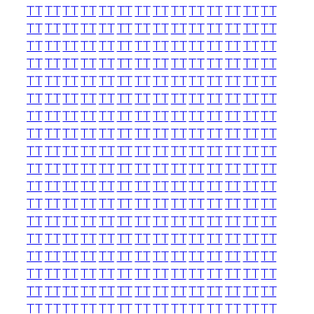
TT
TT
TT
TT
TT
TT
TT
TT
TT
TT
TT
TT
TT
TT
TT
TT
TT
TT
TT
TT
TT
TT
TT
TT
TT
TT
TT
TT
TT
TT
TT
TT
TT
TT
TT
TT
TT
TT
TT
TT
TT
TT
TT
TT
TT
TT
TT
TT
TT
TT
TT
TT
TT
TT
TT
TT
TT
TT
TT
TT
TT
TT
TT
TT
TT
TT
TT
TT
TT
TT
TT
TT
TT
TT
TT
TT
TT
TT
TT
TT
TT
TT
TT
TT
TT
TT
TT
TT
TT
TT
TT
TT
TT
TT
TT
TT
TT
TT
TT
TT
TT
TT
TT
TT
TT
TT
TT
TT
TT
TT
TT
TT
TT
TT
TT
TT
TT
TT
TT
TT
TT
TT
TT
TT
TT
TT
TT
TT
TT
TT
TT
TT
TT
TT
TT
TT
TT
TT
TT
TT
TT
TT
TT
TT
TT
TT
TT
TT
TT
TT
TT
TT
TT
TT
TT
TT
TT
TT
TT
TT
TT
TT
TT
TT
TT
TT
TT
TT
TT
TT
TT
TT
TT
TT
TT
TT
TT
TT
TT
TT
TT
TT
TT
TT
TT
TT
TT
TT
TT
TT
TT
TT
TT
TT
TT
TT
TT
TT
TT
TT
TT
TT
TT
TT
TT
TT
TT
TT
TT
TT
TT
TT
TT
TT
TT
TT
TT
TT
TT
TT
TT
TT
TT
TT
TT
TT
TT
TT
TT
TT
TT
TT
TT
TT
TT
TT
TT
TT
TT
TT
TT
TT
TT
TT
TT
TT
TT
TT
TT
TT
TT
TT