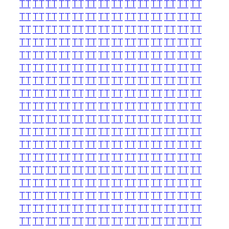
TT
TT
TT
TT
TT
TT
TT
TT
TT
TT
TT
TT
TT
TT
TT
TT
TT
TT
TT
TT
TT
TT
TT
TT
TT
TT
TT
TT
TT
TT
TT
TT
TT
TT
TT
TT
TT
TT
TT
TT
TT
TT
TT
TT
TT
TT
TT
TT
TT
TT
TT
TT
TT
TT
TT
TT
TT
TT
TT
TT
TT
TT
TT
TT
TT
TT
TT
TT
TT
TT
TT
TT
TT
TT
TT
TT
TT
TT
TT
TT
TT
TT
TT
TT
TT
TT
TT
TT
TT
TT
TT
TT
TT
TT
TT
TT
TT
TT
TT
TT
TT
TT
TT
TT
TT
TT
TT
TT
TT
TT
TT
TT
TT
TT
TT
TT
TT
TT
TT
TT
TT
TT
TT
TT
TT
TT
TT
TT
TT
TT
TT
TT
TT
TT
TT
TT
TT
TT
TT
TT
TT
TT
TT
TT
TT
TT
TT
TT
TT
TT
TT
TT
TT
TT
TT
TT
TT
TT
TT
TT
TT
TT
TT
TT
TT
TT
TT
TT
TT
TT
TT
TT
TT
TT
TT
TT
TT
TT
TT
TT
TT
TT
TT
TT
TT
TT
TT
TT
TT
TT
TT
TT
TT
TT
TT
TT
TT
TT
TT
TT
TT
TT
TT
TT
TT
TT
TT
TT
TT
TT
TT
TT
TT
TT
TT
TT
TT
TT
TT
TT
TT
TT
TT
TT
TT
TT
TT
TT
TT
TT
TT
TT
TT
TT
TT
TT
TT
TT
TT
TT
TT
TT
TT
TT
TT
TT
TT
TT
TT
TT
TT
TT