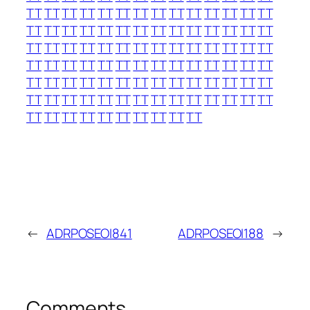
TT
TT
TT
TT
TT
TT
TT
TT
TT
TT
TT
TT
TT
TT
TT
TT
TT
TT
TT
TT
TT
TT
TT
TT
TT
TT
TT
TT
TT
TT
TT
TT
TT
TT
TT
TT
TT
TT
TT
TT
TT
TT
TT
TT
TT
TT
TT
TT
TT
TT
TT
TT
TT
TT
TT
TT
TT
TT
TT
TT
TT
TT
TT
TT
TT
TT
TT
TT
TT
TT
TT
TT
TT
TT
TT
TT
TT
TT
TT
TT
TT
TT
TT
TT
TT
TT
TT
TT
TT
TT
TT
TT
TT
TT
←
ADRPOSEOI841
ADRPOSEOI188
→
Comments