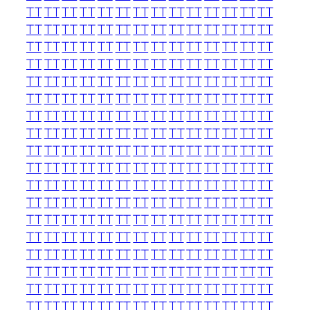
TT
TT
TT
TT
TT
TT
TT
TT
TT
TT
TT
TT
TT
TT
TT
TT
TT
TT
TT
TT
TT
TT
TT
TT
TT
TT
TT
TT
TT
TT
TT
TT
TT
TT
TT
TT
TT
TT
TT
TT
TT
TT
TT
TT
TT
TT
TT
TT
TT
TT
TT
TT
TT
TT
TT
TT
TT
TT
TT
TT
TT
TT
TT
TT
TT
TT
TT
TT
TT
TT
TT
TT
TT
TT
TT
TT
TT
TT
TT
TT
TT
TT
TT
TT
TT
TT
TT
TT
TT
TT
TT
TT
TT
TT
TT
TT
TT
TT
TT
TT
TT
TT
TT
TT
TT
TT
TT
TT
TT
TT
TT
TT
TT
TT
TT
TT
TT
TT
TT
TT
TT
TT
TT
TT
TT
TT
TT
TT
TT
TT
TT
TT
TT
TT
TT
TT
TT
TT
TT
TT
TT
TT
TT
TT
TT
TT
TT
TT
TT
TT
TT
TT
TT
TT
TT
TT
TT
TT
TT
TT
TT
TT
TT
TT
TT
TT
TT
TT
TT
TT
TT
TT
TT
TT
TT
TT
TT
TT
TT
TT
TT
TT
TT
TT
TT
TT
TT
TT
TT
TT
TT
TT
TT
TT
TT
TT
TT
TT
TT
TT
TT
TT
TT
TT
TT
TT
TT
TT
TT
TT
TT
TT
TT
TT
TT
TT
TT
TT
TT
TT
TT
TT
TT
TT
TT
TT
TT
TT
TT
TT
TT
TT
TT
TT
TT
TT
TT
TT
TT
TT
TT
TT
TT
TT
TT
TT
TT
TT
TT
TT
TT
TT