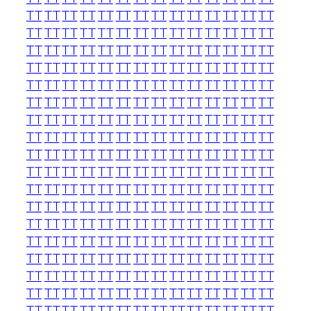
TT
TT
TT
TT
TT
TT
TT
TT
TT
TT
TT
TT
TT
TT
TT
TT
TT
TT
TT
TT
TT
TT
TT
TT
TT
TT
TT
TT
TT
TT
TT
TT
TT
TT
TT
TT
TT
TT
TT
TT
TT
TT
TT
TT
TT
TT
TT
TT
TT
TT
TT
TT
TT
TT
TT
TT
TT
TT
TT
TT
TT
TT
TT
TT
TT
TT
TT
TT
TT
TT
TT
TT
TT
TT
TT
TT
TT
TT
TT
TT
TT
TT
TT
TT
TT
TT
TT
TT
TT
TT
TT
TT
TT
TT
TT
TT
TT
TT
TT
TT
TT
TT
TT
TT
TT
TT
TT
TT
TT
TT
TT
TT
TT
TT
TT
TT
TT
TT
TT
TT
TT
TT
TT
TT
TT
TT
TT
TT
TT
TT
TT
TT
TT
TT
TT
TT
TT
TT
TT
TT
TT
TT
TT
TT
TT
TT
TT
TT
TT
TT
TT
TT
TT
TT
TT
TT
TT
TT
TT
TT
TT
TT
TT
TT
TT
TT
TT
TT
TT
TT
TT
TT
TT
TT
TT
TT
TT
TT
TT
TT
TT
TT
TT
TT
TT
TT
TT
TT
TT
TT
TT
TT
TT
TT
TT
TT
TT
TT
TT
TT
TT
TT
TT
TT
TT
TT
TT
TT
TT
TT
TT
TT
TT
TT
TT
TT
TT
TT
TT
TT
TT
TT
TT
TT
TT
TT
TT
TT
TT
TT
TT
TT
TT
TT
TT
TT
TT
TT
TT
TT
TT
TT
TT
TT
TT
TT
TT
TT
TT
TT
TT
TT