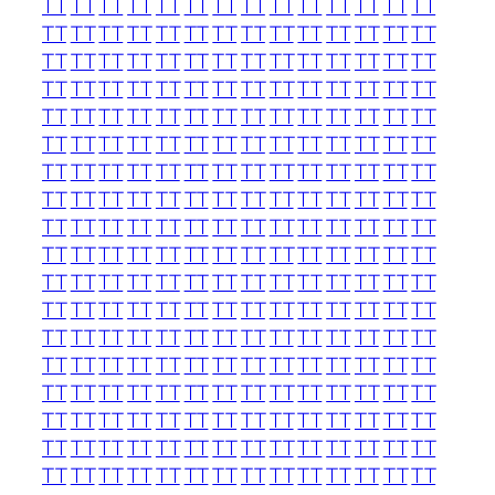
TT
TT
TT
TT
TT
TT
TT
TT
TT
TT
TT
TT
TT
TT
TT
TT
TT
TT
TT
TT
TT
TT
TT
TT
TT
TT
TT
TT
TT
TT
TT
TT
TT
TT
TT
TT
TT
TT
TT
TT
TT
TT
TT
TT
TT
TT
TT
TT
TT
TT
TT
TT
TT
TT
TT
TT
TT
TT
TT
TT
TT
TT
TT
TT
TT
TT
TT
TT
TT
TT
TT
TT
TT
TT
TT
TT
TT
TT
TT
TT
TT
TT
TT
TT
TT
TT
TT
TT
TT
TT
TT
TT
TT
TT
TT
TT
TT
TT
TT
TT
TT
TT
TT
TT
TT
TT
TT
TT
TT
TT
TT
TT
TT
TT
TT
TT
TT
TT
TT
TT
TT
TT
TT
TT
TT
TT
TT
TT
TT
TT
TT
TT
TT
TT
TT
TT
TT
TT
TT
TT
TT
TT
TT
TT
TT
TT
TT
TT
TT
TT
TT
TT
TT
TT
TT
TT
TT
TT
TT
TT
TT
TT
TT
TT
TT
TT
TT
TT
TT
TT
TT
TT
TT
TT
TT
TT
TT
TT
TT
TT
TT
TT
TT
TT
TT
TT
TT
TT
TT
TT
TT
TT
TT
TT
TT
TT
TT
TT
TT
TT
TT
TT
TT
TT
TT
TT
TT
TT
TT
TT
TT
TT
TT
TT
TT
TT
TT
TT
TT
TT
TT
TT
TT
TT
TT
TT
TT
TT
TT
TT
TT
TT
TT
TT
TT
TT
TT
TT
TT
TT
TT
TT
TT
TT
TT
TT
TT
TT
TT
TT
TT
TT