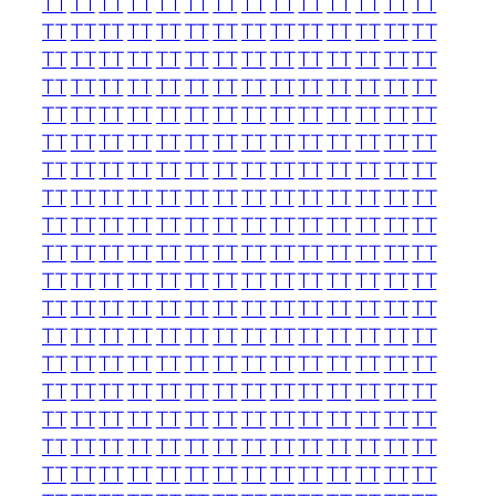
TT
TT
TT
TT
TT
TT
TT
TT
TT
TT
TT
TT
TT
TT
TT
TT
TT
TT
TT
TT
TT
TT
TT
TT
TT
TT
TT
TT
TT
TT
TT
TT
TT
TT
TT
TT
TT
TT
TT
TT
TT
TT
TT
TT
TT
TT
TT
TT
TT
TT
TT
TT
TT
TT
TT
TT
TT
TT
TT
TT
TT
TT
TT
TT
TT
TT
TT
TT
TT
TT
TT
TT
TT
TT
TT
TT
TT
TT
TT
TT
TT
TT
TT
TT
TT
TT
TT
TT
TT
TT
TT
TT
TT
TT
TT
TT
TT
TT
TT
TT
TT
TT
TT
TT
TT
TT
TT
TT
TT
TT
TT
TT
TT
TT
TT
TT
TT
TT
TT
TT
TT
TT
TT
TT
TT
TT
TT
TT
TT
TT
TT
TT
TT
TT
TT
TT
TT
TT
TT
TT
TT
TT
TT
TT
TT
TT
TT
TT
TT
TT
TT
TT
TT
TT
TT
TT
TT
TT
TT
TT
TT
TT
TT
TT
TT
TT
TT
TT
TT
TT
TT
TT
TT
TT
TT
TT
TT
TT
TT
TT
TT
TT
TT
TT
TT
TT
TT
TT
TT
TT
TT
TT
TT
TT
TT
TT
TT
TT
TT
TT
TT
TT
TT
TT
TT
TT
TT
TT
TT
TT
TT
TT
TT
TT
TT
TT
TT
TT
TT
TT
TT
TT
TT
TT
TT
TT
TT
TT
TT
TT
TT
TT
TT
TT
TT
TT
TT
TT
TT
TT
TT
TT
TT
TT
TT
TT
TT
TT
TT
TT
TT
TT