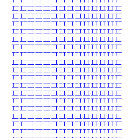
TT
TT
TT
TT
TT
TT
TT
TT
TT
TT
TT
TT
TT
TT
TT
TT
TT
TT
TT
TT
TT
TT
TT
TT
TT
TT
TT
TT
TT
TT
TT
TT
TT
TT
TT
TT
TT
TT
TT
TT
TT
TT
TT
TT
TT
TT
TT
TT
TT
TT
TT
TT
TT
TT
TT
TT
TT
TT
TT
TT
TT
TT
TT
TT
TT
TT
TT
TT
TT
TT
TT
TT
TT
TT
TT
TT
TT
TT
TT
TT
TT
TT
TT
TT
TT
TT
TT
TT
TT
TT
TT
TT
TT
TT
TT
TT
TT
TT
TT
TT
TT
TT
TT
TT
TT
TT
TT
TT
TT
TT
TT
TT
TT
TT
TT
TT
TT
TT
TT
TT
TT
TT
TT
TT
TT
TT
TT
TT
TT
TT
TT
TT
TT
TT
TT
TT
TT
TT
TT
TT
TT
TT
TT
TT
TT
TT
TT
TT
TT
TT
TT
TT
TT
TT
TT
TT
TT
TT
TT
TT
TT
TT
TT
TT
TT
TT
TT
TT
TT
TT
TT
TT
TT
TT
TT
TT
TT
TT
TT
TT
TT
TT
TT
TT
TT
TT
TT
TT
TT
TT
TT
TT
TT
TT
TT
TT
TT
TT
TT
TT
TT
TT
TT
TT
TT
TT
TT
TT
TT
TT
TT
TT
TT
TT
TT
TT
TT
TT
TT
TT
TT
TT
TT
TT
TT
TT
TT
TT
TT
TT
TT
TT
TT
TT
TT
TT
TT
TT
TT
TT
TT
TT
TT
TT
TT
TT
TT
TT
TT
TT
TT
TT