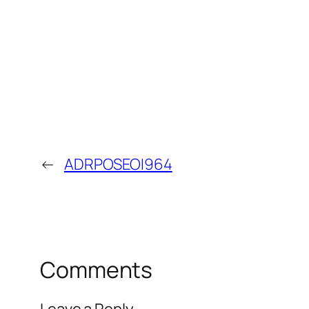
←
ADRPOSEOI964
Comments
Leave a Reply